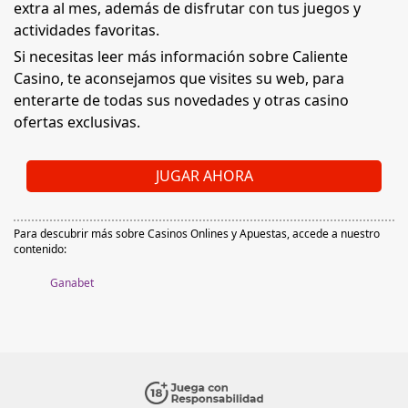
extra al mes, además de disfrutar con tus juegos y
actividades favoritas.
Si necesitas leer más información sobre Caliente
Casino, te aconsejamos que visites su web, para
enterarte de todas sus novedades y otras casino
ofertas exclusivas.
JUGAR AHORA
Para descubrir más sobre Casinos Onlines y Apuestas, accede a nuestro
contenido:
Ganabet