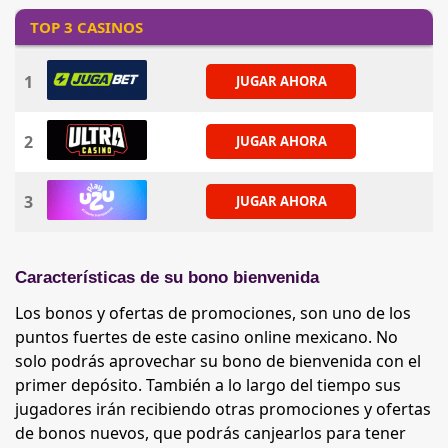
TOP 3 CASINOS
1
JUGAR AHORA
2
JUGAR AHORA
3
JUGAR AHORA
Características de su bono bienvenida
Los bonos y ofertas de promociones, son uno de los
puntos fuertes de este casino online mexicano. No
solo podrás aprovechar su bono de bienvenida con el
primer depósito. También a lo largo del tiempo sus
jugadores irán recibiendo otras promociones y ofertas
de bonos nuevos, que podrás canjearlos para tener