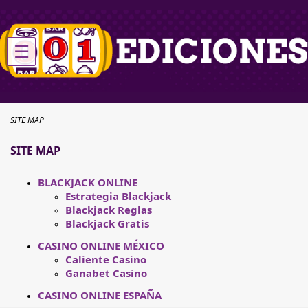
☰
SITE MAP
SITE MAP
BLACKJACK ONLINE
Estrategia Blackjack
Blackjack Reglas
Blackjack Gratis
CASINO ONLINE MÉXICO
Caliente Casino
Ganabet Casino
CASINO ONLINE ESPAÑA